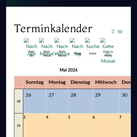
Terminkalender
Nach
Nach
Nach
Gehe zu
Heute
Suche
Jahr
Monat
Woche
Monat
Mai 2026
Sonntag
Montag
Dienstag
Mittwoch
Donner
26
27
28
29
30
18
3
4
5
6
7
19