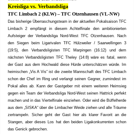
Kreisliga vs. Verbandsliga
TFC Limbach 2 (KLW) – TFC Otzenhausen (VL-NW)
Das bisherige Überraschungsteam in der aktuellen Pokalsaison TFC
Limbach 2 empfängt in diesem Achtelfinale den ambitionierten
Aufsteiger der Verbandsliga Nord-West TFC Otzenhausen. Nach
den Siegen beim Ligarivalen TFC Hülzweiler / Saarwellingen 3
(19:5), den Verbandsligisten TFC Marpingen (16:12) und dem
nächsten Verbandsligisten TFC Theley (14:8) wäre es fatal, wenn
der Gast aus dem Hochwald diese Hürde unterschätzen würde. Im
heimischen „Vis A Vis“ ist die zweite Mannschaft des TFC Limbach
schon der Chef im Ring und verlangt seinen Gegner, zumindest im
Pokal alles ab. Kann der Gastgeber mit einem weiteren Heimsieg
gegen ein Team der Verbandsliga Nord-West seinen Hattrick perfekt
machen und in das Viertelfinale einziehen. Oder wird die Büffelherde
aus dem „SISKA“ über die Limbacher Weide ziehen und alle Träume
zertrampeln. Sicher geht der Gast hier als klarer Favorit an die
Stangen, aber dieses Los hat den beiden Ligakonkurrenten schon
das Genick gebrochen.