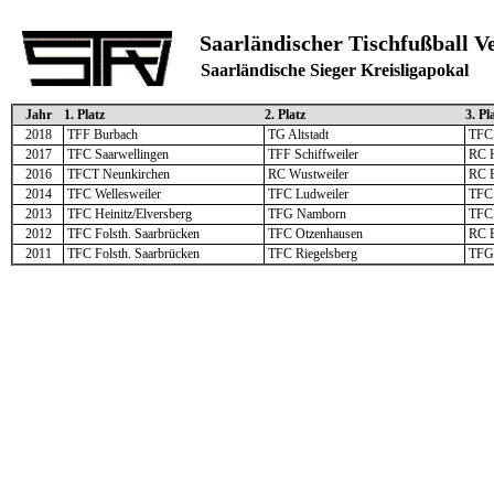
Saarländischer Tischfußball V
Saarländische Sieger Kreisligapokal
Jahr
1. Platz
2. Platz
3. Pl
2018
TFF Burbach
TG Altstadt
TFC 
2017
TFC Saarwellingen
TFF Schiffweiler
RC H
2016
TFCT Neunkirchen
RC Wustweiler
RC B
2014
TFC Wellesweiler
TFC Ludweiler
TFC 
2013
TFC Heinitz/Elversberg
TFG Namborn
TFC 
2012
TFC Folsth. Saarbrücken
TFC Otzenhausen
RC B
2011
TFC Folsth. Saarbrücken
TFC Riegelsberg
TFG