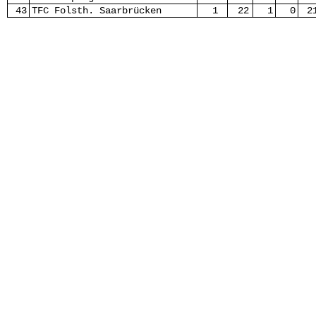
43
TFC Folsth. Saarbrücken
1
22
1
0
2