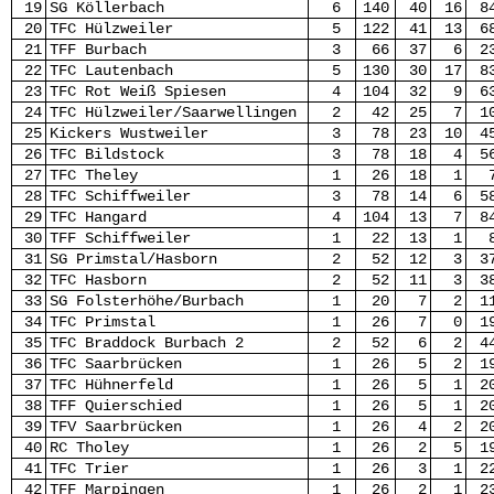
19
SG Köllerbach
6
140
40
16
8
20
TFC Hülzweiler
5
122
41
13
6
21
TFF Burbach
3
66
37
6
2
22
TFC Lautenbach
5
130
30
17
8
23
TFC Rot Weiß Spiesen
4
104
32
9
6
24
TFC Hülzweiler/Saarwellingen
2
42
25
7
1
25
Kickers Wustweiler
3
78
23
10
4
26
TFC Bildstock
3
78
18
4
5
27
TFC Theley
1
26
18
1
28
TFC Schiffweiler
3
78
14
6
5
29
TFC Hangard
4
104
13
7
8
30
TFF Schiffweiler
1
22
13
1
31
SG Primstal/Hasborn
2
52
12
3
3
32
TFC Hasborn
2
52
11
3
3
33
SG Folsterhöhe/Burbach
1
20
7
2
1
34
TFC Primstal
1
26
7
0
1
35
TFC Braddock Burbach 2
2
52
6
2
4
36
TFC Saarbrücken
1
26
5
2
1
37
TFC Hühnerfeld
1
26
5
1
2
38
TFF Quierschied
1
26
5
1
2
39
TFV Saarbrücken
1
26
4
2
2
40
RC Tholey
1
26
2
5
1
41
TFC Trier
1
26
3
1
2
42
TFF Marpingen
1
26
2
1
2