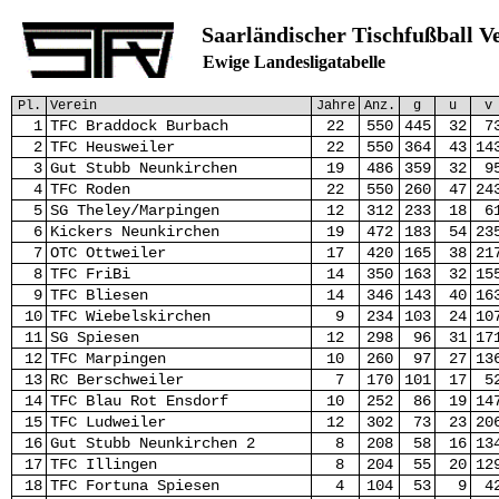
Saarländischer Tischfußball V
Ewige Landesligatabelle
Pl.
Verein
Jahre
Anz.
g
u
v
1
TFC Braddock Burbach
22
550
445
32
7
2
TFC Heusweiler
22
550
364
43
14
3
Gut Stubb Neunkirchen
19
486
359
32
9
4
TFC Roden
22
550
260
47
24
5
SG Theley/Marpingen
12
312
233
18
6
6
Kickers Neunkirchen
19
472
183
54
23
7
OTC Ottweiler
17
420
165
38
21
8
TFC FriBi
14
350
163
32
15
9
TFC Bliesen
14
346
143
40
16
10
TFC Wiebelskirchen
9
234
103
24
10
11
SG Spiesen
12
298
96
31
17
12
TFC Marpingen
10
260
97
27
13
13
RC Berschweiler
7
170
101
17
5
14
TFC Blau Rot Ensdorf
10
252
86
19
14
15
TFC Ludweiler
12
302
73
23
20
16
Gut Stubb Neunkirchen 2
8
208
58
16
13
17
TFC Illingen
8
204
55
20
12
18
TFC Fortuna Spiesen
4
104
53
9
4