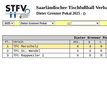
Saarländischer Tischfußball Verb
Dieter Grenner Pokal 2025 - ()
<<
Dieter Grenner Po
Pl.
Verein
Anz.
g
u
1
TFC Morscholz
4
3
0
2
TFC St. Wendel
4
3
0
3
TFC Rappweiler 2
4
0
0